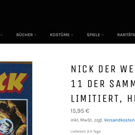
C
BÜCHER
KOSTÜME
SPIELE
RARITÄT
NICK DER WE
11 DER SAM
LIMITIERT, 
Normaler
15,95 €
Preis
inkl. MwSt. zzgl.
Versandkosten
Lieferzeit 3-5 Tage