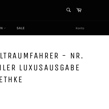
SUCHEN
Warenkorb
Suchen
EN
SALE
Konto
LTRAUMFAHRER - NR.
MLER LUXUSAUSGABE
HETHKE