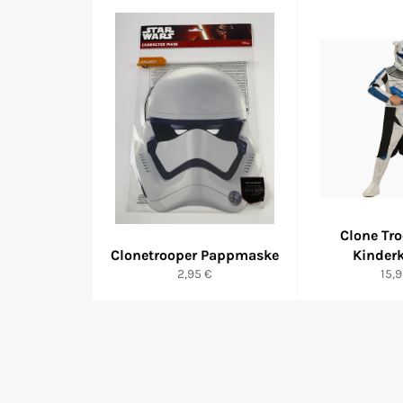
Clone Tr
Clonetrooper Pappmaske
Kinder
Normaler
Nor
2,95 €
15,9
Preis
Prei