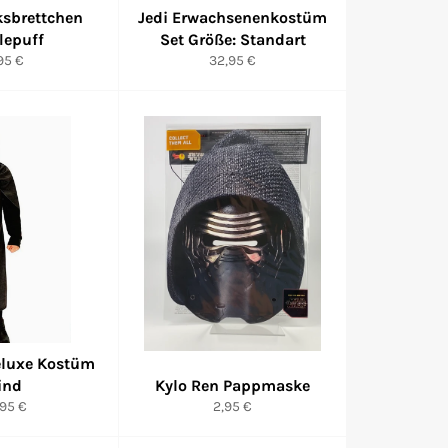
ksbrettchen
Jedi Erwachsenenkostüm
lepuff
Set Größe: Standart
rmaler
Normaler
95 €
32,95 €
eis
Preis
eluxe Kostüm
ind
Kylo Ren Pappmaske
rmaler
Normaler
,95 €
2,95 €
eis
Preis