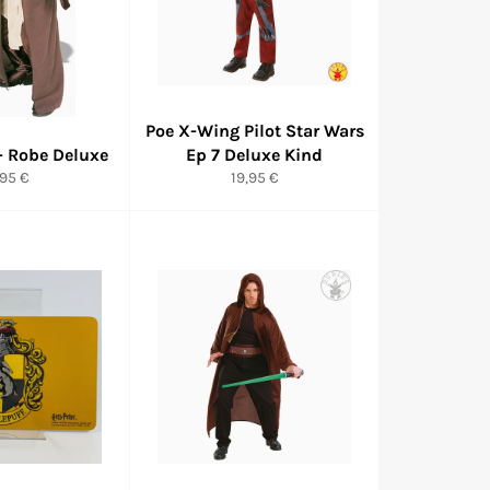
Poe X-Wing Pilot Star Wars
 - Robe Deluxe
Ep 7 Deluxe Kind
rmaler
Normaler
,95 €
19,95 €
eis
Preis