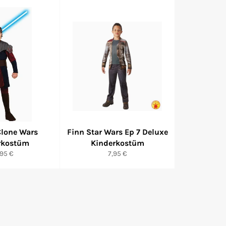
Clone Wars
Finn Star Wars Ep 7 Deluxe
rkostüm
Kinderkostüm
rmaler
Normaler
,95 €
7,95 €
eis
Preis