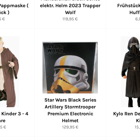
 Pappmaske (
elektr. Helm 2023 Trapper
Frühstüc
ück )
Wolf
Huff
maler
Normaler
No
5 €
119,95 €
6,
is
Preis
Pr
Star Wars Black Series
Artillery Stormtrooper
 Kinder 3 - 4
Premium Electronic
Kylo Ren D
hre
Helmet
K
maler
Normaler
No
5 €
129,95 €
15
s
Preis
Pr