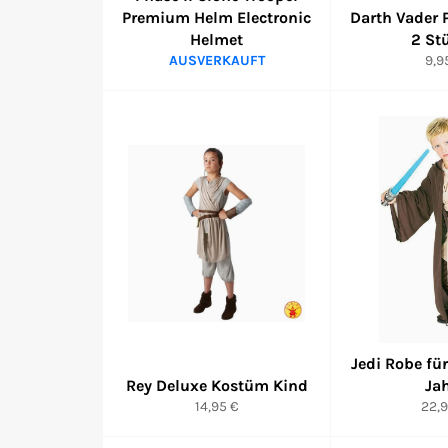
Premium Helm Electronic
Darth Vader
Helmet
2 St
Nor
AUSVERKAUFT
9,9
Pre
Jedi Robe für
Rey Deluxe Kostüm Kind
Ja
Normaler
Nor
14,95 €
22,9
Preis
Prei