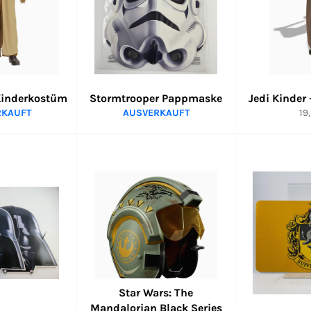
Kinderkostüm
Stormtrooper Pappmaske
Jedi Kinder
No
RKAUFT
AUSVERKAUFT
19
Pr
Star Wars: The
Mandalorian Black Series