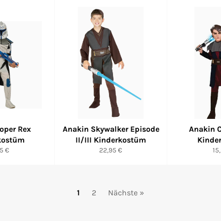
ooper Rex
Anakin Skywalker Episode
Anakin 
kostüm
II/III Kinderkostüm
Kinde
maler
Normaler
No
5 €
22,95 €
15
s
Preis
Pr
1
2
Nächste »