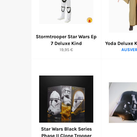
Stormtrooper Star Wars Ep
7 Deluxe Kind
Yoda Deluxe 
Normaler
19,95 €
AUSVE
Preis
Star Wars Black Series
Phase II Clone Trooper