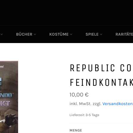
C
BÜCHER
KOSTÜME
SPIELE
RARITÄT
REPUBLIC C
FEINDKONTA
Normaler
10,00 €
Preis
inkl. MwSt. zzgl.
Versandkosten
Lieferzeit 3-5 Tage
MENGE