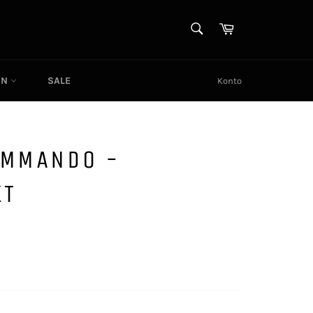
SUCHEN
Warenkorb
Suchen
EN
SALE
Konto
OMMANDO -
KT