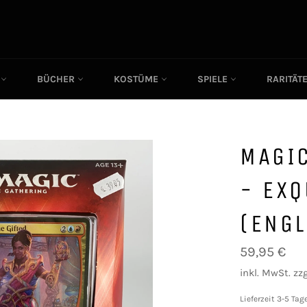
C
BÜCHER
KOSTÜME
SPIELE
RARITÄT
MAGI
- EXQ
(ENGL
Normaler
59,95 €
Preis
inkl. MwSt. zzg
Lieferzeit 3-5 Tag