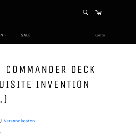
SUCHEN
Warenkorb
Suchen
EN
SALE
Konto
C COMMANDER DECK
UISITE INVENTION
.)
l.
Versandkosten
e