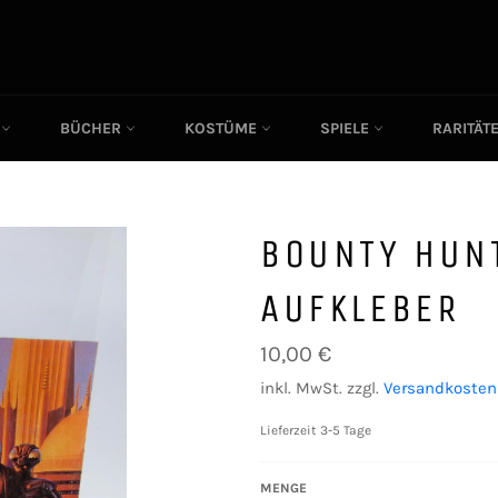
C
BÜCHER
KOSTÜME
SPIELE
RARITÄT
BOUNTY HUNT
AUFKLEBER
Normaler
10,00 €
Preis
inkl. MwSt. zzgl.
Versandkosten
Lieferzeit 3-5 Tage
MENGE