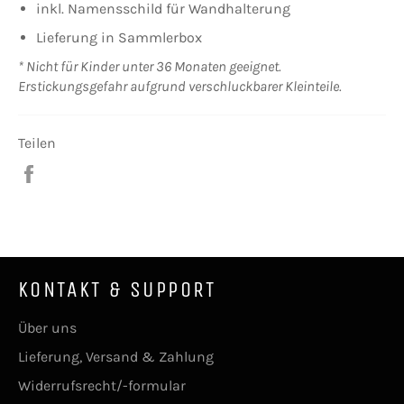
inkl. Namensschild für Wandhalterung
Lieferung in Sammlerbox
* Nicht für Kinder unter 36 Monaten geeignet.
Erstickungsgefahr aufgrund verschluckbarer Kleinteile.
Teilen
Auf
Facebook
teilen
KONTAKT & SUPPORT
Über uns
Lieferung, Versand & Zahlung
Widerrufsrecht/-formular