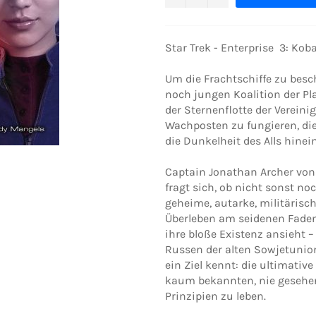
Star Trek - Enterprise 3: Ko
Um die Frachtschiffe zu besc
noch jungen Koalition der Pla
der Sternenflotte der Vereinig
Wachposten zu fungieren, die
die Dunkelheit des Alls hinei
Captain Jonathan Archer von
fragt sich, ob nicht sonst no
geheime, autarke, militärisch
Überleben am seidenen Faden
ihre bloße Existenz ansieht –
Russen der alten Sowjetunion
ein Ziel kennt: die ultimativ
kaum bekannten, nie gesehe
Prinzipien zu leben.