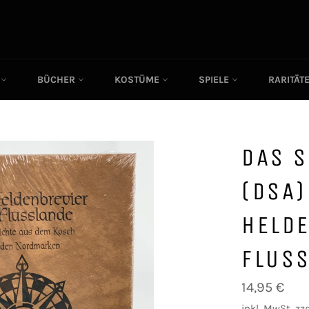
C
BÜCHER
KOSTÜME
SPIELE
RARITÄT
DAS 
(DSA)
HELD
FLUS
Normaler
14,95 €
Preis
inkl. MwSt. zzg