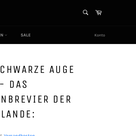
SUCHEN
Warenkorb
Suchen
EN
SALE
Konto
SCHWARZE AUGE
- DAS
ENBREVIER DER
SLANDE:
l.
Versandkosten