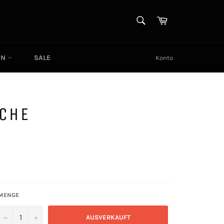
SUCHEN
Warenkorb
Suchen
EN
SALE
Konto
ACHE
MENGE
−
+
AUSVERKAUFT