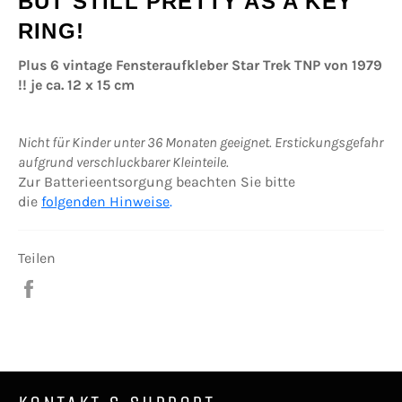
BUT STILL PRETTY AS A KEY
RING!
Plus 6 vintage Fensteraufkleber Star Trek TNP von 1979
!! je ca. 12 x 15 cm
Nicht für Kinder unter 36 Monaten geeignet. Erstickungsgefahr
aufgrund verschluckbarer Kleinteile.
Zur Batterieentsorgung beachten Sie bitte
die
folgenden Hinweise
.
Teilen
Auf
Facebook
teilen